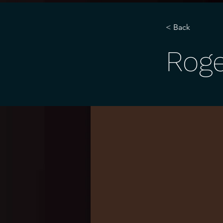
< Back
Roge